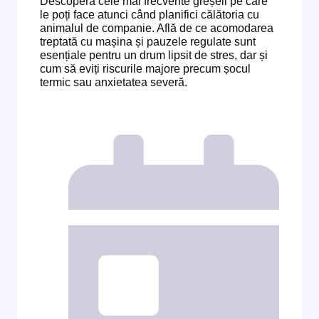
Descoperă cele mai frecvente greșeli pe care
le poți face atunci când planifici călătoria cu
animalul de companie. Află de ce acomodarea
treptată cu mașina și pauzele regulate sunt
esențiale pentru un drum lipsit de stres, dar și
cum să eviți riscurile majore precum șocul
termic sau anxietatea severă.