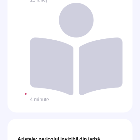
4 minute
Aristele: pericolul invizibil din iarbă