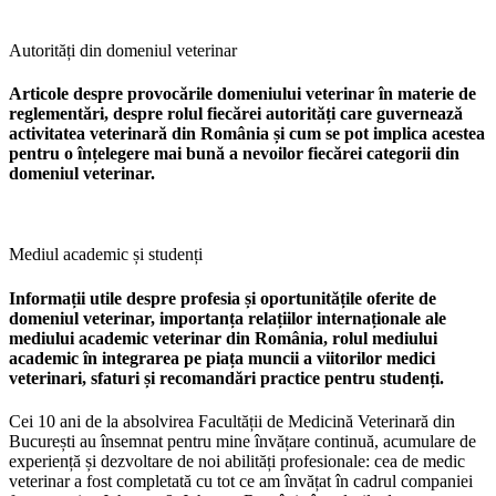
Autorități din domeniul veterinar
Articole despre provocările domeniului veterinar în materie de
reglementări, despre rolul fiecărei autorități care guvernează
activitatea veterinară din România și cum se pot implica acestea
pentru o înțelegere mai bună a nevoilor fiecărei categorii din
domeniul veterinar.
Mediul academic și studenți
Informații utile despre profesia și oportunitățile oferite de
domeniul veterinar, importanța relațiilor internaționale ale
mediului academic veterinar din România, rolul mediului
academic în integrarea pe piața muncii a viitorilor medici
veterinari, sfaturi și recomandări practice pentru studenți.
Cei 10 ani de la absolvirea Facultății de Medicină Veterinară din
București au însemnat pentru mine învățare continuă, acumulare de
experiență și dezvoltare de noi abilități profesionale: cea de medic
veterinar a fost completată cu tot ce am învățat în cadrul companiei