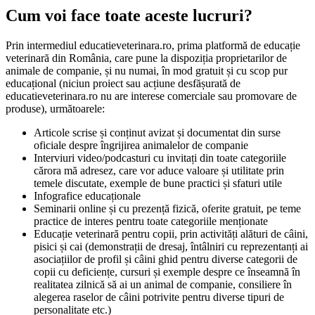
Cum voi face toate aceste lucruri?
Prin intermediul educatieveterinara.ro, prima platformă de educație
veterinară din România, care pune la dispoziția proprietarilor de
animale de companie, și nu numai, în mod gratuit și cu scop pur
educațional (niciun proiect sau acțiune desfășurată de
educatieveterinara.ro nu are interese comerciale sau promovare de
produse), următoarele:
Articole scrise și conținut avizat și documentat din surse
oficiale despre îngrijirea animalelor de companie
Interviuri video/podcasturi cu invitați din toate categoriile
cărora mă adresez, care vor aduce valoare și utilitate prin
temele discutate, exemple de bune practici și sfaturi utile
Infografice educaționale
Seminarii online și cu prezență fizică, oferite gratuit, pe teme
practice de interes pentru toate categoriile menționate
Educație veterinară pentru copii, prin activități alături de câini,
pisici și cai (demonstrații de dresaj, întâlniri cu reprezentanți ai
asociațiilor de profil și câini ghid pentru diverse categorii de
copii cu deficiențe, cursuri și exemple despre ce înseamnă în
realitatea zilnică să ai un animal de companie, consiliere în
alegerea raselor de câini potrivite pentru diverse tipuri de
personalitate etc.)