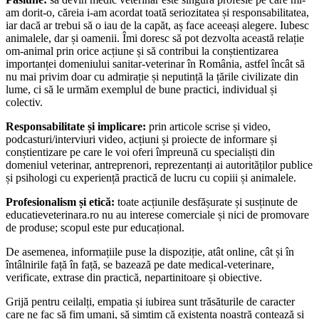
am dorit-o, căreia i-am acordat toată seriozitatea și responsabilitatea,
iar dacă ar trebui să o iau de la capăt, aș face aceeași alegere. Iubesc
animalele, dar și oamenii. Îmi doresc să pot dezvolta această relație
om-animal prin orice acțiune și să contribui la conștientizarea
importanței domeniului sanitar-veterinar în România, astfel încât să
nu mai privim doar cu admirație și neputință la țările civilizate din
lume, ci să le urmăm exemplul de bune practici, individual și
colectiv.
Responsabilitate și implicare:
prin articole scrise și video,
podcasturi/interviuri video, acțiuni și proiecte de informare și
conștientizare pe care le voi oferi împreună cu specialiști din
domeniul veterinar, antreprenori, reprezentanți ai autorităților publice
și psihologi cu experiență practică de lucru cu copiii și animalele.
Profesionalism și etică:
toate acțiunile desfășurate și susținute de
educatieveterinara.ro nu au interese comerciale și nici de promovare
de produse; scopul este pur educațional.
De asemenea, informațiile puse la dispoziție, atât online, cât și în
întâlnirile față în față, se bazează pe date medical-veterinare,
verificate, extrase din practică, nepartinitoare și obiective.
Grijă pentru ceilalți, empatia și iubirea sunt trăsăturile de caracter
care ne fac să fim umani, să simțim că existența noastră contează și