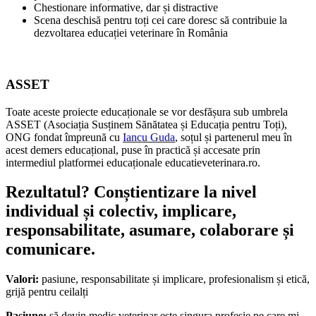
Chestionare informative, dar și distractive
Scena deschisă pentru toți cei care doresc să contribuie la
dezvoltarea educației veterinare în România
ASSET
Toate aceste proiecte educaționale se vor desfășura sub umbrela
ASSET (Asociația Susținem Sănătatea și Educația pentru Toți),
ONG fondat împreună cu
Iancu Guda
, soțul și partenerul meu în
acest demers educațional, puse în practică și accesate prin
intermediul platformei educaționale educatieveterinara.ro.
Rezultatul? Conștientizare la nivel
individual și colectiv, implicare,
responsabilitate, asumare, colaborare și
comunicare.
Valori:
pasiune, responsabilitate și implicare, profesionalism și etică,
grijă pentru ceilalți
Pasiune:
să devin medic veterinar este singura profesie pe care mi-