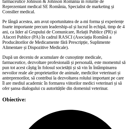
farmaceutice Johnson & Johnson România în rolurile de
Reprezentant medical SE România, Specialist de marketing și
Consilier medical.
Pe lângă acestea, am avut oportunitatea de a-mi forma și experiențe
foarte importante precum leadership-ul și lucrul în echipă, timp de 4
ani, ca lider al Grupului de Comunicare, Relații Publice (PR) și
Afaceri Publice (PA) în cadrul RASCI (Asociația Română a
Producătorilor de Medicamente fără Prescripție, Suplimente
Alimentare și Dispozitive Medicale).
După un deceniu de acumulare de cunoștințe medicale,
farmaceutice, dezvoltare profesională și personală, este momentul să
pun tot acest câștig în folosul societății și să vin în întâmpinarea
nevoilor reale ale proprietarilor de animale, medicilor veterinari și
antreprenorilor, să contribui la dezvoltarea rolului important pe care
îl are mediul academic în formarea viitorilor medici veterinari și să
ofer șansa dialogului cu autoritățile din domeniul veterinar.
Obiective: