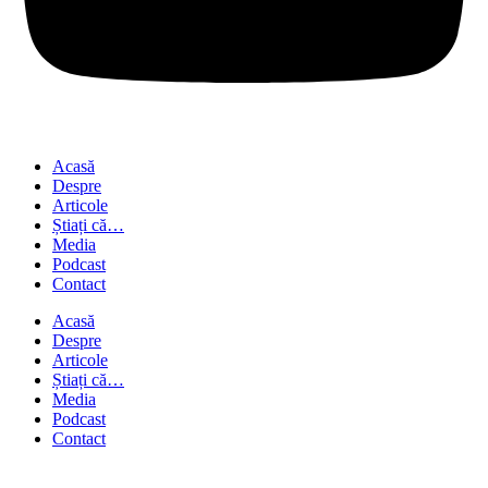
Acasă
Despre
Articole
Știați că…
Media
Podcast
Contact
Acasă
Despre
Articole
Știați că…
Media
Podcast
Contact