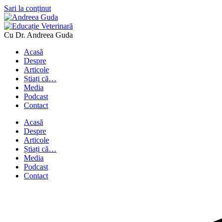
Sari la conținut
Cu Dr. Andreea Guda
Acasă
Despre
Articole
Știați că…
Media
Podcast
Contact
Acasă
Despre
Articole
Știați că…
Media
Podcast
Contact