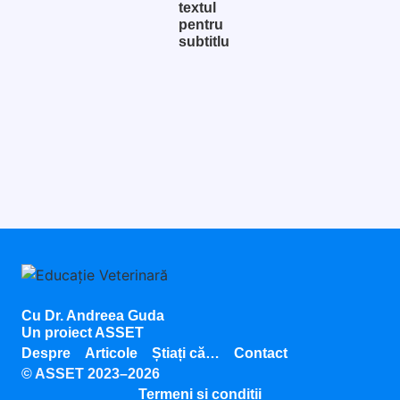
textul
pentru
subtitlu
Cu Dr. Andreea Guda
Un proiect ASSET
Despre
Articole
Știați că…
Contact
© ASSET 2023–2026
Termeni și condiții