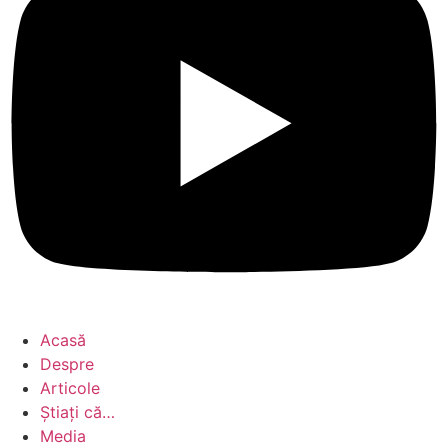
Acasă
Despre
Articole
Știați că…
Media