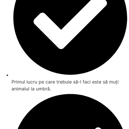
Primul lucru pe care trebuie să-l faci este să muți
animalul la umbră.