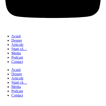
Acasă
Despre
Articole
Știați că…
Media
Podcast
Contact
Acasă
Despre
Articole
Știați că…
Media
Podcast
Contact