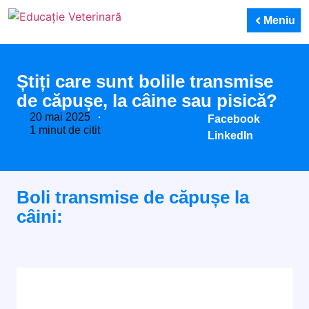
Meniu
Știți care sunt bolile transmise
de căpușe, la câine sau pisică?
20 mai 2025
Distribuie
Facebook
1 minut de citit
pe:
LinkedIn
Boli transmise de căpușe la
câini: