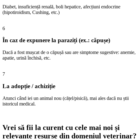
Diabet, insuficiență renală, boli hepatice, afecțiuni endocrine
(hipotiroidism, Cushing, etc.)
6
În caz de expunere la paraziți (ex.: căpușe)
Dacă a fost mușcat de o căpușă sau are simptome sugestive: anemie,
apatie, urină închisă, etc.
7
La adopție / achiziție
Atunci când iei un animal nou (cățel/pisică), mai ales dacă nu știi
istoricul medical.
Vrei să fii la curent cu cele mai noi și
relevante resurse din domeniul veterinar?