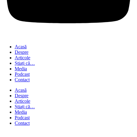
Acasă
Despre
Articole
Știați că…
Media
Podcast
Contact
Acasă
Despre
Articole
Știați că…
Media
Podcast
Contact