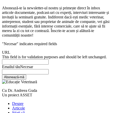
Abonează-te la newsletter-ul nostru și primește direct în inbox
articole documentate, podcast-uri cu experți, interviuri interesante și
invitații la seminarii gratuite. Indiferent dacă ești medic veterinar,
antreprenor, student sau proprietar de animale de companie, vei găsi
informații esențiale, fără interese comerciale, care să te ajute să fii
mereu la zi cu tot ce contează. Înscrie-te acum și alătură-te
comunității noastre!
"
Necesar
" indicates required fields
URL
This field is for validation purposes and should be left unchanged.
Emailul tău
Necesar
Abonează-mă
Cu Dr. Andreea Guda
Un proiect ASSET
Despre
Articole
Știați că…