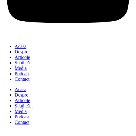
Acasă
Despre
Articole
Știați că…
Media
Podcast
Contact
Acasă
Despre
Articole
Știați că…
Media
Podcast
Contact