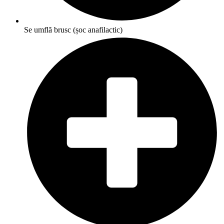
Se umflă brusc (șoc anafilactic)