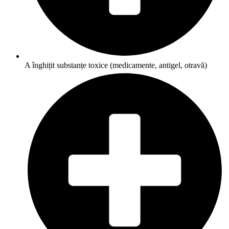
A înghițit substanțe toxice (medicamente, antigel, otravă)