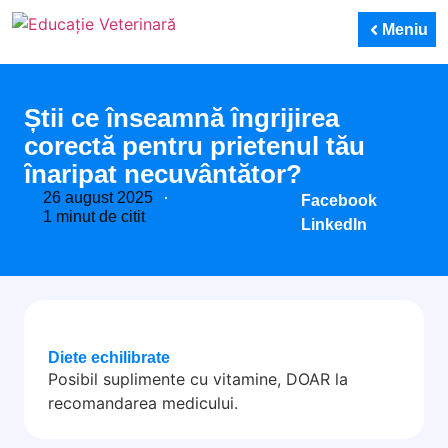
Meniu
Știi ce înseamnă îngrijirea
corectă pentru prietenul tău
înaripat necuvântător?
26 august 2025
Distribuie
Facebook
1 minut de citit
pe:
LinkedIn
Diete echilibrate
Posibil suplimente cu vitamine, DOAR la
recomandarea medicului.