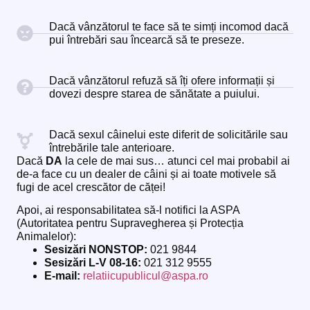
Dacă vânzătorul te face să te simți incomod dacă
pui întrebări sau încearcă să te preseze.
Dacă vânzătorul refuză să îți ofere informații și
dovezi despre starea de sănătate a puiului.
Dacă sexul câinelui este diferit de solicitările sau
întrebările tale anterioare.
Dacă
DA
la cele de mai sus… atunci cel mai probabil ai
de-a face cu un dealer de câini și ai toate motivele să
fugi de acel crescător de căței!
Apoi, ai responsabilitatea să-l notifici la ASPA
(Autoritatea pentru Supravegherea și Protecția
Animalelor):
Sesizări NONSTOP:
021 9844
Sesizări L-V 08-16:
021 312 9555
E-mail:
relatiicupublicul@aspa.ro