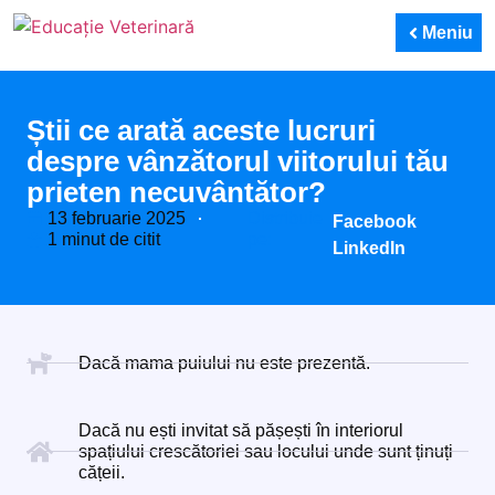
Meniu
Știi ce arată aceste lucruri
despre vânzătorul viitorului tău
prieten necuvântător?
13 februarie 2025
Distribuie
Facebook
1 minut de citit
pe:
LinkedIn
Dacă mama puiului nu este prezentă.
Dacă nu ești invitat să pășești în interiorul
spațiului crescătoriei sau locului unde sunt ținuți
cățeii.