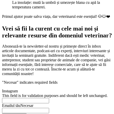
La insolație: mută la umbră și umezește blana cu apă la
temperatura camerei.
Primul ajutor poate salva viața, dar veterinarul este esențial! 🐶🐱❤️
Vrei să fii la curent cu cele mai noi și
relevante resurse din domeniul veterinar?
Abonează-te la newsletter-ul nostru și primește direct în inbox
articole documentate, podcast-uri cu experți, interviuri interesante și
invitații la seminarii gratuite. Indiferent dacă ești medic veterinar,
antreprenor, student sau proprietar de animale de companie, vei găsi
informații esențiale, fără interese comerciale, care să te ajute să fii
mereu la zi cu tot ce contează. Înscrie-te acum și alătură-te
comunității noastre!
"
Necesar
" indicates required fields
Instagram
This field is for validation purposes and should be left unchanged.
Emailul tău
Necesar