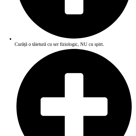
Curăță o tăietură cu ser fiziologic, NU cu spirt.