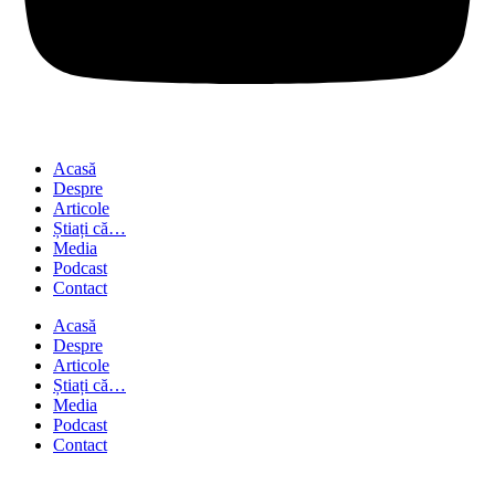
Acasă
Despre
Articole
Știați că…
Media
Podcast
Contact
Acasă
Despre
Articole
Știați că…
Media
Podcast
Contact