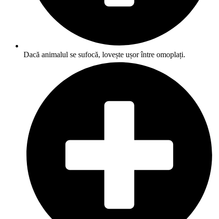
Dacă animalul se sufocă, lovește ușor între omoplați.