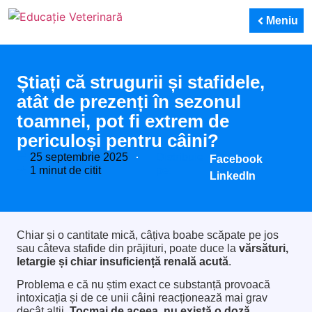
Meniu
Știați că strugurii și stafidele,
atât de prezenți în sezonul
toamnei, pot fi extrem de
periculoși pentru câini?
25 septembrie 2025
Distribuie
Facebook
1 minut de citit
pe:
LinkedIn
Chiar și o cantitate mică, câțiva boabe scăpate pe jos
sau câteva stafide din prăjituri, poate duce la
vărsături,
letargie și chiar insuficiență renală acută
.
Problema e că nu știm exact ce substanță provoacă
intoxicația și de ce unii câini reacționează mai grav
decât alții.
Tocmai de aceea, nu există o doză