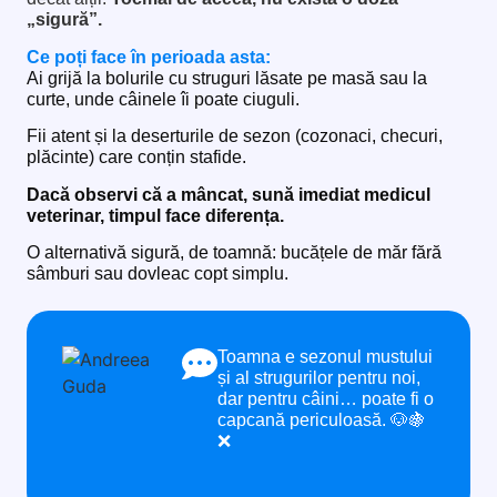
„sigură”.
Ce poți face în perioada asta:
Ai grijă la bolurile cu struguri lăsate pe masă sau la
curte, unde câinele îi poate ciuguli.
Fii atent și la deserturile de sezon (cozonaci, checuri,
plăcinte) care conțin stafide.
Dacă observi că a mâncat, sună imediat medicul
veterinar, timpul face diferența.
O alternativă sigură, de toamnă: bucățele de măr fără
sâmburi sau dovleac copt simplu.
Toamna e sezonul mustului
și al strugurilor pentru noi,
dar pentru câini… poate fi o
capcană periculoasă.
🐶🍇
❌