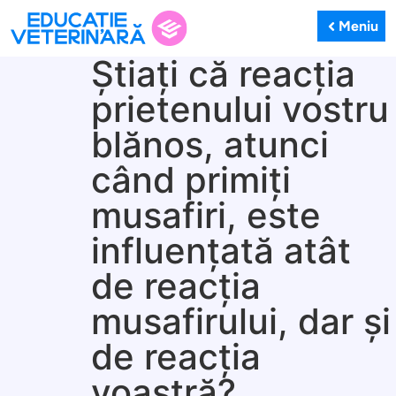
Meniu
Știați că reacția
prietenului vostru
blănos, atunci
când primiți
musafiri, este
influențată atât
de reacția
musafirului, dar și
de reacția
voastră?