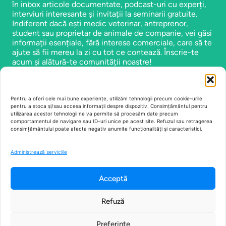
în inbox articole documentate, podcast-uri cu experți,
interviuri interesante și invitații la seminarii gratuite.
Indiferent dacă ești medic veterinar, antreprenor,
student sau proprietar de animale de companie, vei găsi
informații esențiale, fără interese comerciale, care să te
ajute să fii mereu la zi cu tot ce contează. Înscrie-te
acum și alătură-te comunității noastre!
Emailul tău
Necesar
Pentru a oferi cele mai bune experiențe, utilizăm tehnologii precum cookie-urile
Abonează-mă
pentru a stoca și/sau accesa informații despre dispozitiv. Consimțământul pentru
utilizarea acestor tehnologii ne va permite să procesăm date precum
comportamentul de navigare sau ID-uri unice pe acest site. Refuzul sau retragerea
consimțământului poate afecta negativ anumite funcționalități și caracteristici.
Administrează serviciile
Acceptă
Cu Dr. Andreea Guda
Un proiect ASSET
Refuză
Despre
Articole
Știați că…
Contact
© ASSET 2023–2026
Preferințe