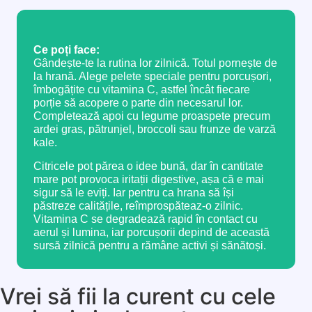
Ce poți face:
Gândește-te la rutina lor zilnică. Totul pornește de
la hrană. Alege pelete speciale pentru porcușori,
îmbogățite cu vitamina C, astfel încât fiecare
porție să acopere o parte din necesarul lor.
Completează apoi cu legume proaspete precum
ardei gras, pătrunjel, broccoli sau frunze de varză
kale.
Citricele pot părea o idee bună, dar în cantitate
mare pot provoca iritații digestive, așa că e mai
sigur să le eviți. Iar pentru ca hrana să își
păstreze calitățile, reîmprospăteaz-o zilnic.
Vitamina C se degradează rapid în contact cu
aerul și lumina, iar porcușorii depind de această
sursă zilnică pentru a rămâne activi și sănătoși.
Vrei să fii la curent cu cele