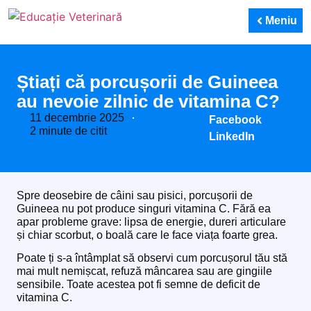
Meniu
Știați că porcușorii de Guineea
au nevoie zilnic de vitamina C?
11 decembrie 2025
Distribuie
Facebook
2 minute de citit
pe:
LinkedIn
Spre deosebire de câini sau pisici, porcușorii de
Guineea nu pot produce singuri vitamina C. Fără ea
apar probleme grave: lipsa de energie, dureri articulare
și chiar scorbut, o boală care le face viața foarte grea.
Poate ți s-a întâmplat să observi cum porcușorul tău stă
mai mult nemișcat, refuză mâncarea sau are gingiile
sensibile. Toate acestea pot fi semne de deficit de
vitamina C.