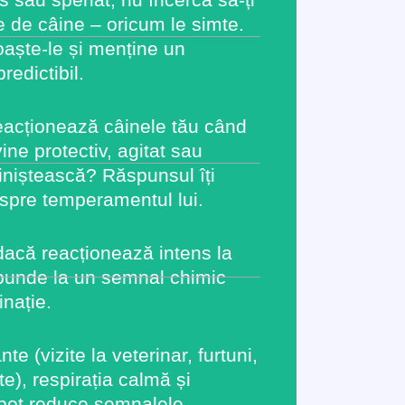
e de câine – oricum le simte.
aște-le și menține un
edictibil.
acționează câinele tău când
vine protectiv, agitat sau
liniștească? Răspunsul îți
spre temperamentul lui.
 dacă reacționează intens la
ăspunde la un semnal chimic
inație.
ante (vizite la veterinar, furtuni,
e), respirația calmă și
 pot reduce semnalele