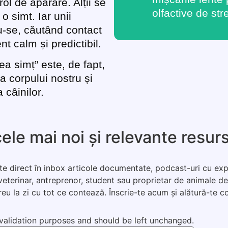
ol de apărare. Alții se
olfactive de str
o simt. Iar unii
u-se, căutând contact
 calm și predictibil.
ea simț” este, de fapt,
a corpului nostru și
 câinilor.
 cele mai noi și relevante resu
 direct în inbox articole documentate, podcast-uri cu experți
 veterinar, antreprenor, student sau proprietar de animale de
reu la zi cu tot ce contează. Înscrie-te acum și alătură-te c
r validation purposes and should be left unchanged.