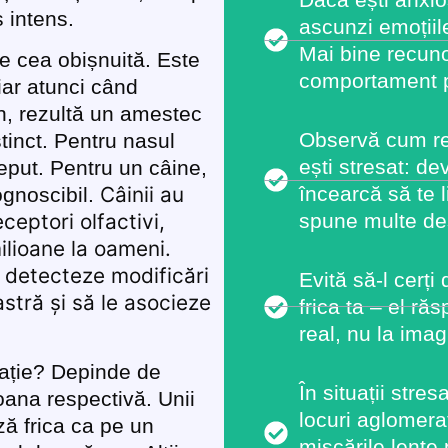
 intens.
ascunzi emoțiil
Mai bine recuno
de cea obișnuită. Este
comportament pr
iar atunci când
n, rezultă un amestec
Observă cum re
tinct. Pentru nasul
ești stresat: de
eput. Pentru un câine,
încearcă să te 
Câinii au
ognoscibil.
spune multe de
ceptori olfactivi,
lioane la oameni.
 detecteze modificări
Evită să-l cerți
astră și să le asocieze
frica ta – el r
real, nu la imag
mație? Depinde de
În situații stres
oana respectivă. Unii
locuri aglomerat
ză frica ca pe un
mișcările lente