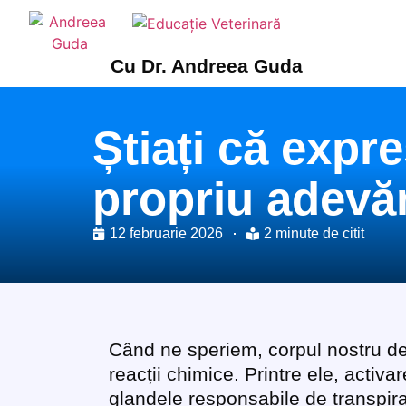
Cu Dr. Andreea Guda
Știați că expre
propriu adevăr
12 februarie 2026
2 minute de citit
Când ne speriem, corpul nostru d
reacții chimice. Printre ele, activ
glandele responsabile de transpir