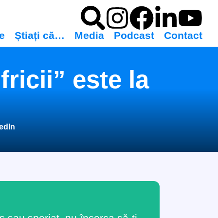
le
Știați că…
Media
Podcast
Contact
ricii” este la
edIn
s sau speriat, nu încerca să-ți