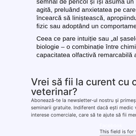
semnal de pericol și își asumă un r
agită, preluând anxietatea pe care 
încearcă să liniștească, apropiind
fizic sau adoptând un comportament
Ceea ce pare intuiție sau „al șasel
biologie – o combinație între chimi
capacitatea olfactivă remarcabilă a
Vrei să fii la curent cu
veterinar?
Abonează-te la newsletter-ul nostru și primește
seminarii gratuite. Indiferent dacă ești medic
interese comerciale, care să te ajute să fii me
Facebook
This field is fo