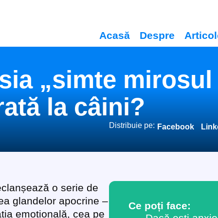
Acasă
Despre
Artico
sia „simte mirosul f
ată la câini?
Distribuie pe:
Facebook
Link
eclanșează o serie de
area glandelor apocrine –
Ce poți face:
ația emoțională, cea pe
Dacă ești anxio