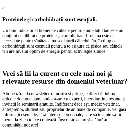
4
Proteinele și carbohidrații sunt esențiali.
Un bun indicator al hranei de calitate pentru animăluțul tău este un
conținut echilibrat de proteine și carbohidrați. Proteina este o
necesitate pentru sănătatea musculaturii câinelui tău, în timp ce
carbohidrații sunt esențiali pentru a te asigura că pisica sau câinele
tău are nivelul optim de energie pentru activitățile zilnice.
Vrei să fii la curent cu cele mai noi și
relevante resurse din domeniul veterinar?
Abonează-te la newsletter-ul nostru și primește direct în inbox
articole documentate, podcast-uri cu experți, interviuri interesante și
invitații la seminarii gratuite. Indiferent dacă ești medic veterinar,
antreprenor, student sau proprietar de animale de companie, vei găsi
informații esențiale, fără interese comerciale, care să te ajute să fii
mereu la zi cu tot ce contează. Înscrie-te acum și alătură-te
comunității noastre!