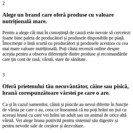
2
Alege un brand care oferă produse cu valoare
nutrițională mare.
Pentru a alege cât mai în cunoștință de cauză este nevoie să cercetezi
foarte bine paleta de producători și produsele disponibile pe piață.
Întocmește o listă scurtă cu producători și produsele acestora cu cea
mai mare valoare nutrițională. Poți căuta recenzii online despre
aceștia pentru a observa diferențele dintre produse și recomandările
care țin cont de rasă, vârstă, stare de sănătate.
3
Oferă prietenului tău necuvântător, câine sau pisică,
hrană corespunzătoare vârstei pe care o are.
Ca și în cazul oamenilor, câinii și pisicile au nevoi diferite în funcție
de vârsta pe care o au, ceea ce înseamnă că nu poți hrăni un pui cu
aceeași hrană cu care vei hrăni un adult sau un animal de orice altă
vârstă. Vei alege hrana potrivită pentru sistemul său digestiv și
pentru nevoile sale de creștere și dezvoltare.