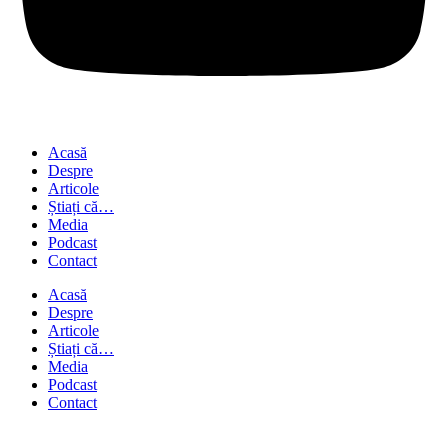
Acasă
Despre
Articole
Știați că…
Media
Podcast
Contact
Acasă
Despre
Articole
Știați că…
Media
Podcast
Contact