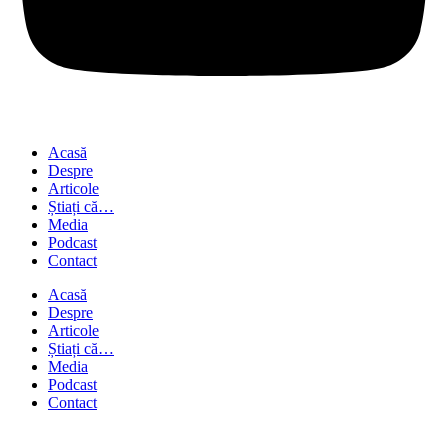
Acasă
Despre
Articole
Știați că…
Media
Podcast
Contact
Acasă
Despre
Articole
Știați că…
Media
Podcast
Contact