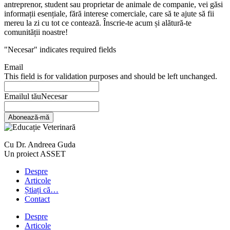
antreprenor, student sau proprietar de animale de companie, vei găsi
informații esențiale, fără interese comerciale, care să te ajute să fii
mereu la zi cu tot ce contează. Înscrie-te acum și alătură-te
comunității noastre!
"
Necesar
" indicates required fields
Email
This field is for validation purposes and should be left unchanged.
Emailul tău
Necesar
Abonează-mă
Cu Dr. Andreea Guda
Un proiect ASSET
Despre
Articole
Știați că…
Contact
Despre
Articole