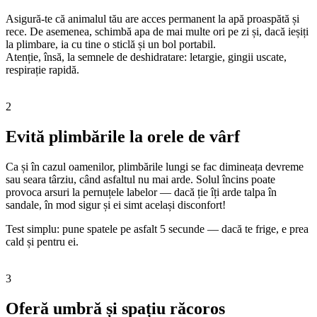
Asigură-te că animalul tău are acces permanent la apă proaspătă și
rece. De asemenea, schimbă apa de mai multe ori pe zi și, dacă ieșiți
la plimbare, ia cu tine o sticlă și un bol portabil.
Atenție, însă, la semnele de deshidratare: letargie, gingii uscate,
respirație rapidă.
2
Evită plimbările la orele de vârf
Ca și în cazul oamenilor, plimbările lungi se fac dimineața devreme
sau seara târziu, când asfaltul nu mai arde. Solul încins poate
provoca arsuri la pernuțele labelor — dacă ție îți arde talpa în
sandale, în mod sigur și ei simt același disconfort!
Test simplu: pune spatele pe asfalt 5 secunde — dacă te frige, e prea
cald și pentru ei.
3
Oferă umbră și spațiu răcoros