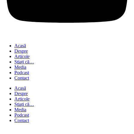
Acasă
Despre
Articole
Știați că…
Media
Podcast
Contact
Acasă
Despre
Articole
Știați că…
Media
Podcast
Contact