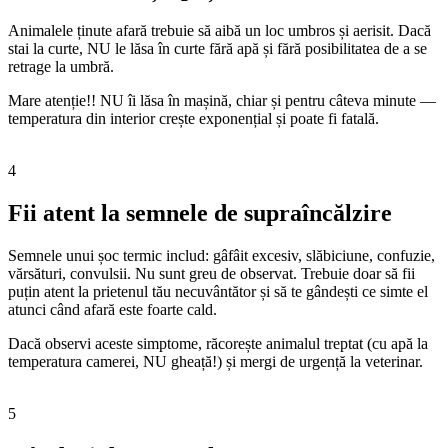
Animalele ținute afară trebuie să aibă un loc umbros și aerisit. Dacă
stai la curte, NU le lăsa în curte fără apă și fără posibilitatea de a se
retrage la umbră.
Mare atenție!! NU îi lăsa în mașină, chiar și pentru câteva minute —
temperatura din interior crește exponențial și poate fi fatală.
4
Fii atent la semnele de supraîncălzire
Semnele unui șoc termic includ: gâfâit excesiv, slăbiciune, confuzie,
vărsături, convulsii. Nu sunt greu de observat. Trebuie doar să fii
puțin atent la prietenul tău necuvântător și să te gândești ce simte el
atunci când afară este foarte cald.
Dacă observi aceste simptome, răcorește animalul treptat (cu apă la
temperatura camerei, NU gheață!) și mergi de urgență la veterinar.
5