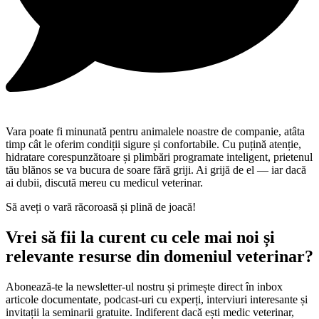
Vara poate fi minunată pentru animalele noastre de companie, atâta
timp cât le oferim condiții sigure și confortabile. Cu puțină atenție,
hidratare corespunzătoare și plimbări programate inteligent, prietenul
tău blănos se va bucura de soare fără griji. Ai grijă de el — iar dacă
ai dubii, discută mereu cu medicul veterinar.
Să aveți o vară răcoroasă și plină de joacă!
Vrei să fii la curent cu cele mai noi și
relevante resurse din domeniul veterinar?
Abonează-te la newsletter-ul nostru și primește direct în inbox
articole documentate, podcast-uri cu experți, interviuri interesante și
invitații la seminarii gratuite. Indiferent dacă ești medic veterinar,