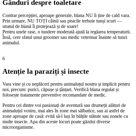
Gânduri despre toaletare
Contrar percepției, aproape generale, blana NU îi ține de cald vara.
Prin urmare, NU TOȚI câinii sau pisicile trebuie tunși scurt —
stratul de blană îi protejează și de soare!
Pentru unele rase, o tundere moderată ajută la reglarea temperaturii.
Însă, cere sfatul unui groomer sau medic veterinar înainte să tunzi
animalul.
6
Atenție la paraziți și insecte
Vara vine și cu neplăceri pentru animaluțul nostru și implicit pentru
noi, precum: purici, căpușe și țânțari. Verifică blana regulat și
folosește tratamente preventive recomandate de medic.
Pentru cei dintre voi pasionați de aventură sau drumeții alături de
animaluțul vostru, mai ales în zone mai sălbatice, sau ai astfel de
zone aproape de casă: evită să-l lași în bălțile stătute sau zonele cu
multe insecte. Apa din aceste locuri poate găzdui diverse
microorganisme.