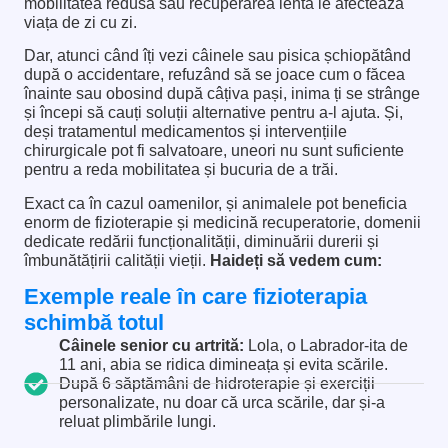
mobilitatea redusă sau recuperarea lentă le afectează
viața de zi cu zi.
Dar, atunci când îți vezi câinele sau pisica șchiopătând
după o accidentare, refuzând să se joace cum o făcea
înainte sau obosind după câțiva pași, inima ți se strânge
și începi să cauți soluții alternative pentru a-l ajuta. Și,
deși tratamentul medicamentos și intervențiile
chirurgicale pot fi salvatoare, uneori nu sunt suficiente
pentru a reda mobilitatea și bucuria de a trăi.
Exact ca în cazul oamenilor, și animalele pot beneficia
enorm de fizioterapie și medicină recuperatorie, domenii
dedicate redării funcționalității, diminuării durerii și
îmbunătățirii calității vieții.
Haideți să vedem cum:
Exemple reale în care fizioterapia
schimbă totul
Câinele senior cu artrită:
Lola, o Labrador-ita de
11 ani, abia se ridica dimineața și evita scările.
După 6 săptămâni de hidroterapie și exerciții
personalizate, nu doar că urca scările, dar și-a
reluat plimbările lungi.