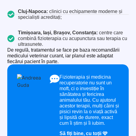
Cluj-Napoca:
clinici cu echipamente moderne și
specialiști acreditați;
Timișoara, Iași, Brașov, Constanța:
centre care
combină fizioterapia cu acupunctura sau terapia cu
ultrasunete.
De regulă, tratamentul se face pe baza recomandării
medicului veterinar curant, iar planul este adaptat
fiecărui pacient în parte.
Fizioterapia și medicina
recuperatorie nu sunt un
moft, ci o investiție în
sănătatea și fericirea
animalului tău. Cu ajutorul
acestor terapii, mulți câini și
pisici revin la o viață activă
și lipsită de durere, exact
cum îi știm și îi iubim.
Să fiți bine, cu toții 🩷