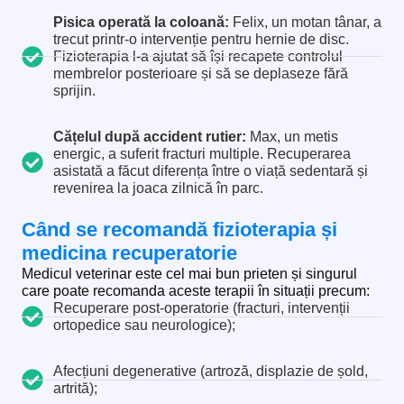
Pisica operată la coloană:
Felix, un motan tânar, a
trecut printr-o intervenție pentru hernie de disc.
Fizioterapia l-a ajutat să își recapete controlul
membrelor posterioare și să se deplaseze fără
sprijin.
Cățelul după accident rutier:
Max, un metis
energic, a suferit fracturi multiple. Recuperarea
asistată a făcut diferența între o viață sedentară și
revenirea la joaca zilnică în parc.
Când se recomandă fizioterapia și
medicina recuperatorie
Medicul veterinar este cel mai bun prieten și singurul
care poate recomanda aceste terapii în situații precum:
Recuperare post-operatorie (fracturi, intervenții
ortopedice sau neurologice);
Afecțiuni degenerative (artroză, displazie de șold,
artrită);