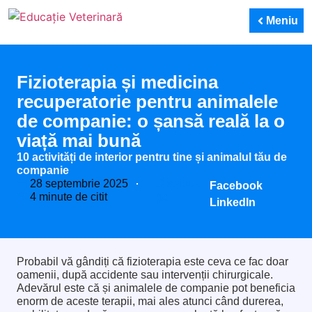
Meniu
Fizioterapia și medicina
recuperatorie pentru animalele
de companie: o șansă reală la o
viață mai bună
10 activități de interior pentru tine și animalul tău de
companie
28 septembrie 2025
Distribuie
Facebook
4 minute de citit
pe:
LinkedIn
Probabil vă gândiți că fizioterapia este ceva ce fac doar
oamenii, după accidente sau intervenții chirurgicale.
Adevărul este că și animalele de companie pot beneficia
enorm de aceste terapii, mai ales atunci când durerea,