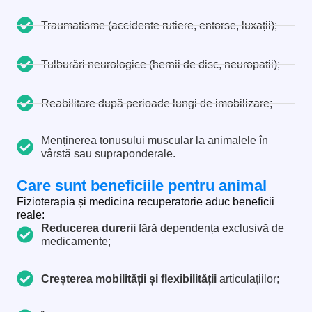
Traumatisme (accidente rutiere, entorse, luxații);
Tulburări neurologice (hernii de disc, neuropatii);
Reabilitare după perioade lungi de imobilizare;
Menținerea tonusului muscular la animalele în
vârstă sau supraponderale.
Care sunt beneficiile pentru animal
Fizioterapia și medicina recuperatorie aduc beneficii
reale:
Reducerea durerii
fără dependența exclusivă de
medicamente;
Creșterea mobilității și flexibilității
articulațiilor;