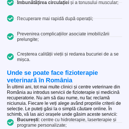
Îmbunătățirea circulației
și a tonusului muscular;
Recuperare mai rapidă după operații;
Prevenirea complicațiilor asociate imobilizării
prelungite;
Creșterea calității vieții și redarea bucuriei de a se
mișca.
Unde se poate face fizioterapie
veterinară în România
În ultimii ani, tot mai multe clinici și centre veterinare din
România au introdus servicii de fizioterapie și medicină
recuperatorie. Nu am să dau nume, nu fac reclamă
niciunuia. Fiecare le veți alege având propriile criterii de
selecție. Le puteți găsi la o simplă căutare online. În
schimb, vă las aici orașele unde găsim aceste servicii:
București:
centre cu hidroterapie, laserterapie și
programe personalizate;