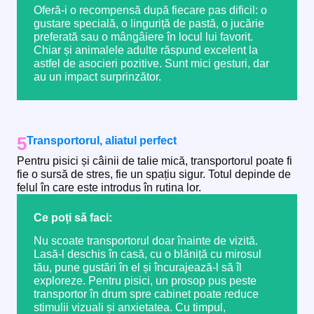
Oferă-i o recompensă după fiecare pas dificil: o
gustare specială, o linguriță de pastă, o jucărie
preferată sau o mângâiere în locul lui favorit.
Chiar și animalele adulte răspund excelent la
astfel de asocieri pozitive. Sunt mici gesturi, dar
au un impact surprinzător.
5
Transportorul, aliatul perfect
Pentru pisici și câinii de talie mică, transportorul poate fi
fie o sursă de stres, fie un spațiu sigur. Totul depinde de
felul în care este introdus în rutina lor.
Ce poți să faci:
Nu scoate transportorul doar înainte de vizită.
Lasă-l deschis în casă, cu o blăniță cu mirosul
tău, pune gustări în el și încurajează-l să îl
exploreze. Pentru pisici, un prosop pus peste
transportor în drum spre cabinet poate reduce
stimulii vizuali și anxietatea. Cu timpul,