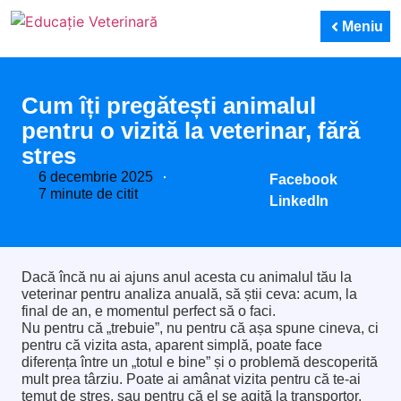
Meniu
Cum îți pregătești animalul
pentru o vizită la veterinar, fără
stres
6 decembrie 2025
Distribuie
Facebook
7 minute de citit
pe:
LinkedIn
Dacă încă nu ai ajuns anul acesta cu animalul tău la
veterinar pentru analiza anuală, să știi ceva: acum, la
final de an, e momentul perfect să o faci.
Nu pentru că „trebuie”, nu pentru că așa spune cineva, ci
pentru că vizita asta, aparent simplă, poate face
diferența între un „totul e bine” și o problemă descoperită
mult prea târziu. Poate ai amânat vizita pentru că te-ai
temut de stres, sau pentru că el se agită la transportor,