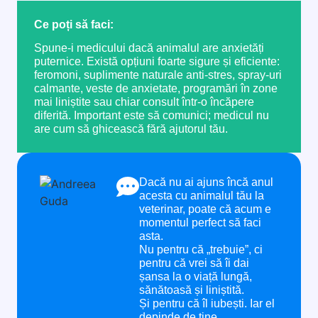
Ce poți să faci:
Spune-i medicului dacă animalul are anxietăți
puternice. Există opțiuni foarte sigure și eficiente:
feromoni, suplimente naturale anti-stres, spray-uri
calmante, veste de anxietate, programări în zone
mai liniștite sau chiar consult într-o încăpere
diferită. Important este să comunici; medicul nu
are cum să ghicească fără ajutorul tău.
Dacă nu ai ajuns încă anul
acesta cu animalul tău la
veterinar, poate că acum e
momentul perfect să faci
asta.
Nu pentru că „trebuie”, ci
pentru că vrei să îi dai
șansa la o viață lungă,
sănătoasă și liniștită.
Și pentru că îl iubești. Iar el
depinde de tine.