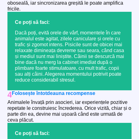
oboseală, iar sincronizarea greșită le poate amplifica
fricile.
Ce poți să faci:
Dacă poți, evită orele de vârf, momentele în care
animalul este agitat, zilele caniculare și orele cu
trafic și zgomot intens. Pisicile sunt de obicei mai
relaxate dimineața devreme sau seara, când casa
și mediul sunt mai liniștite. Câinii se descurcă mai
bine dacă nu merg la cabinet imediat după o
plimbare foarte stimulatoare, cu mult trafic, copii
sau alți câini. Alegerea momentului potrivit poate
reduce considerabil stresul.
4
Folosește întotdeauna recompense
Animalele învață prin asocieri, iar experiențele pozitive
repetate le construiesc încrederea. Orice vizită, chiar și o
parte din ea, devine mai ușoară când este urmată de
ceva plăcut.
Ce poți să faci: