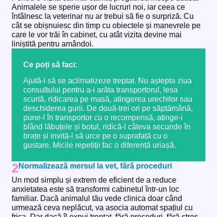
Animalele se sperie ușor de lucruri noi, iar ceea ce
întâlnesc la veterinar nu ar trebui să fie o surpriză. Cu
cât se obișnuiesc din timp cu obiectele și manevrele pe
care le vor trăi în cabinet, cu atât vizita devine mai
liniștită pentru amândoi.
Ce poți să faci:
Ajută-l să se aclimatizeze treptat. Nu aștepta ziua
consultului pentru a-i arăta transportorul, lesa
scurtă, ridicarea pe masă, atingerea urechilor sau
deschiderea gurii. De două-trei ori pe săptămână,
pune-l în transportor cu o recompensă, atinge-i
blând lăbuțele și botul, ridică-l câteva secunde în
brațe și invită-l să urce pe o suprafață cu o
gustare. Micile repetiții fac o diferență uriașă.
2
Normalizează mersul la vet, fără proceduri
Un mod simplu și extrem de eficient de a reduce
anxietatea este să transformi cabinetul într-un loc
familiar. Dacă animalul tău vede clinica doar când
urmează ceva neplăcut, va asocia automat spațiul cu
frica. Dar dacă îl expui treptat, fără proceduri, fără stres,