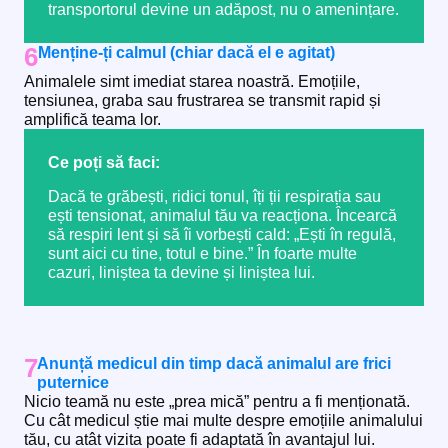
transportorul devine un adăpost, nu o amenințare.
6
Menține-ți calmul (chiar dacă el e agitat)
Animalele simt imediat starea noastră. Emoțiile,
tensiunea, graba sau frustrarea se transmit rapid și
amplifică teama lor.
Ce poți să faci:
Dacă te grăbești, ridici tonul, îți ții respirația sau
ești tensionat, animalul tău va reacționa. Încearcă
să respiri lent și să îi vorbești cald: „Ești în regulă,
sunt aici cu tine, totul e bine.” În foarte multe
cazuri, liniștea ta devine și liniștea lui.
7
Anunță medicul din timp dacă animalul are frici
puternice
Nicio teamă nu este „prea mică” pentru a fi menționată.
Cu cât medicul știe mai multe despre emoțiile animalului
tău, cu atât vizita poate fi adaptată în avantajul lui.