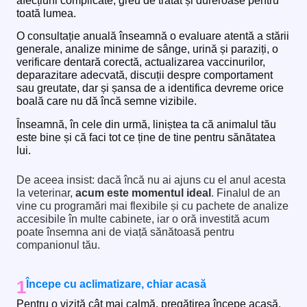
afecțiuni complicate, greu de tratat și dureroase pentru
toată lumea.
O consultație anuală înseamnă o evaluare atentă a stării
generale, analize minime de sânge, urină și paraziți, o
verificare dentară corectă, actualizarea vaccinurilor,
deparazitare adecvată, discuții despre comportament
sau greutate, dar și șansa de a identifica devreme orice
boală care nu dă încă semne vizibile.
Înseamnă, în cele din urmă, liniștea ta că animalul tău
este bine și că faci tot ce ține de tine pentru sănătatea
lui.
De aceea insist: dacă încă nu ai ajuns cu el anul acesta
la veterinar,
acum este momentul ideal
. Finalul de an
vine cu programări mai flexibile și cu pachete de analize
accesibile în multe cabinete, iar o oră investită acum
poate însemna ani de viață sănătoasă pentru
companionul tău.
1
Începe cu aclimatizare, chiar acasă
Pentru o vizită cât mai calmă, pregătirea începe acasă.