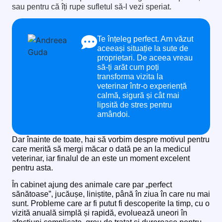
sau pentru că îți rupe sufletul să-l vezi speriat.
Te înțeleg perfect. Am văzut
aceeași situație la sute de
proprietari. De aceea vreau
să-ți arăt cum poți
transforma vizita la
veterinar într-o experiență
calmă, sigură și cât mai
lipsită de stres pentru
amândoi.
Dar înainte de toate, hai să vorbim despre motivul pentru
care merită să mergi măcar o dată pe an la medicul
veterinar, iar finalul de an este un moment excelent
pentru asta.
În cabinet ajung des animale care par „perfect
sănătoase”, jucăușe, liniștite, până în ziua în care nu mai
sunt. Probleme care ar fi putut fi descoperite la timp, cu o
vizită anuală simplă și rapidă, evoluează uneori în