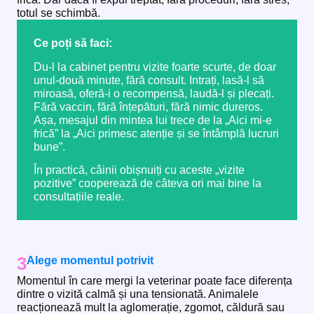
totul se schimbă.
Ce poți să faci:
Du-l la cabinet pentru vizite foarte scurte, de doar
unul-două minute, fără consult. Intrați, lasă-l să
miroasă, oferă-i o recompensă, laudă-l și plecați.
Fără vaccin, fără înțepături, fără nimic dureros.
Așa, mesajul din mintea lui trece de la „Aici mi-e
frică” la „Aici primesc atenție și se întâmplă lucruri
bune”.
În practică, câinii obișnuiți cu aceste „vizite
pozitive” cooperează de câteva ori mai bine la
consultațiile reale.
3
Alege momentul potrivit
Momentul în care mergi la veterinar poate face diferența
dintre o vizită calmă și una tensionată. Animalele
reacționează mult la aglomerație, zgomot, căldură sau