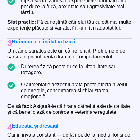
Lipsa socializării sau experiențele traumatizante
pot duce la frică, anxietate sau agresivitate mai
târziu.
Sfat practic:
Fă cunoștință câinelui tău cu cât mai multe
experiențe plăcute și variate, într-un ritm adaptat lui.
3
Hrănirea și sănătatea fizică
Un câine sănătos este un câine fericit. Problemele de
sănătate pot influența dramatic comportamentul:
Durerea fizică poate duce la iritabilitate sau
retragere.
O alimentație dezechilibrată poate afecta nivelul
de energie, concentrarea și chiar starea
emoțională.
Ce să faci:
Asigură-te că hrana câinelui este de calitate
și că beneficiază de controale veterinare regulate.
4
Educația și dresajul
Câinii învață constant — de la noi, de la mediul lor și de