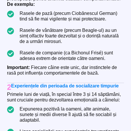
De exemplu:
Rasele de pază (precum Ciobănescul German)
tind să fie mai vigilente și mai protectoare.
Rasele de vânătoare (precum Beagle-ul) au un
simț olfactiv foarte dezvoltat și o dorință naturală
de a urmări mirosuri.
Rasele de companie (ca Bichonul Frisé) sunt
adesea extrem de orientate către oameni.
Important:
Fiecare câine este unic, dar instinctele de
rasă pot influența comportamentele de bază.
2
Experiențele din perioada de socializare timpurie
Primele luni de viață, în special între 3 și 14 săptămâni,
sunt cruciale pentru dezvoltarea emoțională a câinelui:
Expunerea pozitivă la oameni, alte animale,
sunete și medii diverse îl ajută să fie sociabil și
adaptabil.