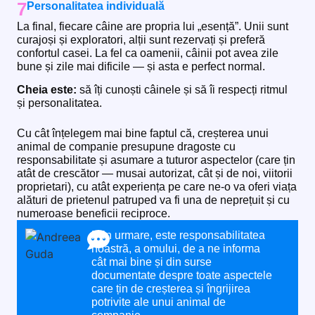
7
Personalitatea individuală
La final, fiecare câine are propria lui „esență”. Unii sunt
curajoși și exploratori, alții sunt rezervați și preferă
confortul casei. La fel ca oamenii, câinii pot avea zile
bune și zile mai dificile — și asta e perfect normal.
Cheia este:
să îți cunoști câinele și să îi respecți ritmul
și personalitatea.
Cu cât înțelegem mai bine faptul că, creșterea unui
animal de companie presupune dragoste cu
responsabilitate și asumare a tuturor aspectelor (care țin
atât de crescător — musai autorizat, cât și de noi, viitorii
proprietari), cu atât experiența pe care ne-o va oferi viața
alături de prietenul patruped va fi una de neprețuit și cu
numeroase beneficii reciproce.
Prin urmare, este responsabilitatea
noastră, a omului, de a ne informa
cât mai bine și din surse
documentate despre toate aspectele
care țin de creșterea și îngrijirea
potrivite ale unui animal de