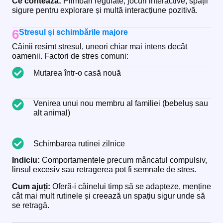
Ce contează:
Plimbări regulate, jocuri interactive, spații
sigure pentru explorare și multă interacțiune pozitivă.
6
Stresul și schimbările majore
Câinii resimt stresul, uneori chiar mai intens decât
oamenii. Factori de stres comuni:
Mutarea într-o casă nouă
Venirea unui nou membru al familiei (bebeluș sau
alt animal)
Schimbarea rutinei zilnice
Indiciu:
Comportamentele precum mâncatul compulsiv,
linsul excesiv sau retragerea pot fi semnale de stres.
Cum ajuți:
Oferă-i câinelui timp să se adapteze, menține
cât mai mult rutinele și creează un spațiu sigur unde să
se retragă.