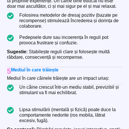
la propriile experiențe. Un câine bine educat nu este
doar mai ascultător, ci și mai sigur pe el și mai relaxat.
Folosirea metodelor de dresaj pozitiv (bazate pe
recompense) stimulează încrederea și dorința de
colaborare.
Pedepsele dure sau incoerența în reguli pot
provoca frustrare și confuzie.
Sugestie:
Stabilește reguli clare și folosește multă
răbdare, consecvență și recompense.
5
Mediul în care trăiește
Mediul în care câinele trăiește are un impact uriaș:
Un câine crescut într-un mediu stabil, previzibil și
stimulant va fi mai echilibrat.
Lipsa stimulării (mentală și fizică) poate duce la
comportamente nedorite (ros mobila, lătrat
excesiv, fugă).