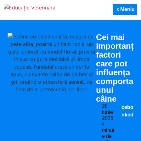
Meniu
Cei mai
importanți
factori
care pot
influența
comportam
unui
câine
28
Distribuie
Facebook
iunie
pe:
LinkedIn
2025
4
minut
e de