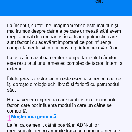
citit
La început, cu toții ne imaginăm tot ce este mai bun și
mai frumos despre câinele pe care urmează să îl avem
drept animal de companie, însă foarte puțini știu care
sunt factorii cu adevărat importanți ce pot influența
comportamentul viitorului nostru prieten necuvântător.
La fel ca în cazul oamenilor, comportamentul câinilor
este rezultatul unui amestec complex de factori interni și
externi.
Înțelegerea acestor factori este esențială pentru oricine
își dorește o relație echilibrată și fericită cu patrupedul
său.
Hai să vedem împreună care sunt cei mai importanți
factori care pot influența modul în care un câine se
comportă!
1
Moștenirea genetică
La fel ca oamenii, câinii poartă în ADN-ul lor
predispoziții pentru anumite trăsături comportamentale.