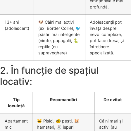
emoțională e mai
profundă.
13+ ani
🐶 Câini mai activi
Adolescenții pot
(adolescent)
(ex: Border Collie), 🐦
învăța despre
păsări mai inteligente
nevoi complexe,
(nimfe, papagali), 🐍
pot face dresaj și
reptile (cu
întreținere
supraveghere)
specializată.
2. În funcție de spațiul
locativ:
Tip
Recomandări
De evitat
locuință
Apartament
🐱 Pisici, 🐠 pești, 🐹
Câini mari și
mic
hamsteri, 🐰 iepuri
activi (au