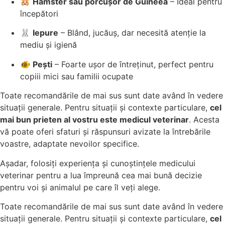
🐹
Hamster sau porcușor de Guineea
– Ideal pentru
începători
🐰
Iepure
– Blând, jucăuș, dar necesită atenție la
mediu și igienă
🐠
Pești
– Foarte ușor de întreținut, perfect pentru
copiii mici sau familii ocupate
Toate recomandările de mai sus sunt date având în vedere
situații generale. Pentru situații și contexte particulare,
cel
mai bun prieten al vostru este medicul veterinar
. Acesta
vă poate oferi sfaturi și răspunsuri avizate la întrebările
voastre, adaptate nevoilor specifice.
Așadar, folosiți experiența și cunoștințele medicului
veterinar pentru a lua împreună cea mai bună decizie
pentru voi și animalul pe care îl veți alege.
Toate recomandările de mai sus sunt date având în vedere
situații generale. Pentru situații și contexte particulare,
cel