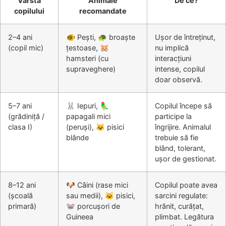
Vârsta
Animale
De ce?
copilului
recomandate
2–4 ani
🐠 Pești, 🐢 broaște
Ușor de întreținut,
(copil mic)
țestoase, 🐹
nu implică
hamsteri (cu
interacțiuni
supraveghere)
intense, copilul
doar observă.
5–7 ani
🐰 Iepuri, 🦜
Copilul începe să
(grădiniță /
papagali mici
participe la
clasa I)
(peruși), 🐱 pisici
îngrijire. Animalul
blânde
trebuie să fie
blând, tolerant,
ușor de gestionat.
8–12 ani
🐶 Câini (rase mici
Copilul poate avea
(școală
sau medii), 🐱 pisici,
sarcini regulate:
primară)
🐭 porcușori de
hrănit, curățat,
Guineea
plimbat. Legătura