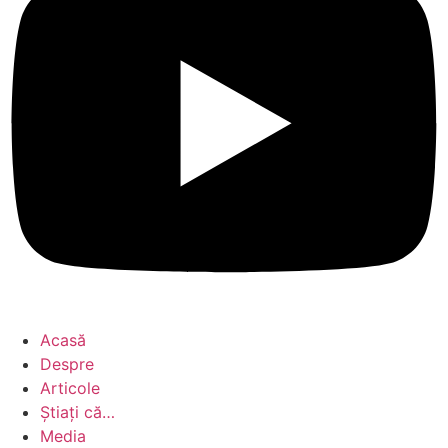
Acasă
Despre
Articole
Știați că…
Media