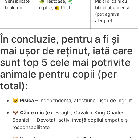
Sensibilitate
🐢 Țestoase, 🦎
Pisici și câini cu
la alergii
reptile, 🐠 Pești
blană abundentă
(pot agrava
alergiile)
În concluzie, pentru a fi și
mai ușor de reținut, iată care
sunt top 5 cele mai potrivite
animale pentru copii (per
total):
🐱
Pisica
– Independență, afecțiune, ușor de îngrijit
🐶
Câine mic
(ex: Beagle, Cavalier King Charles
Spaniel) – Devotat, activ, învață copilul empatie și
responsabilitate