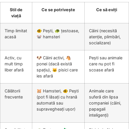
Stil de
Ce se potrivește
Ce să eviți
viață
Timp limitat
🐠 Pești, 🐢 țestoase,
Câini (necesită
acasă
🐭 hamsteri
atenție, plimbări,
socializare)
Activ, cu
🐶 Câini activi, 🐴
Pești sau animale
mult timp
ponei (dacă există
care nu pot fi
liber afară
spațiu), 🐱 pisici care
scoase afară
ies afară
Călătorii
🐹 Hamsteri, 🐠 Pești
Animale care
frecvente
(pot fi lăsați cu hrană
suferă din lipsa
automată sau
companiei (câini,
supravegheați ușor)
papagali
inteligenți)