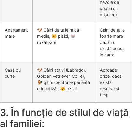
nevoie de
spațiu și
mișcare)
Apartament
🐶 Câini de talie mică-
Câini de talie
mare
medie, 🐱 pisici, 🐭
foarte mare
rozătoare
dacă nu
există acces
la curte
Casă cu
🐶 Câini activi (Labrador,
Aproape
curte
Golden Retriever, Collie),
orice, dacă
🐓 găini (pentru experiență
există
educativă), 🐱 pisici
resurse și
timp
3. În funcție de stilul de viață
al familiei: