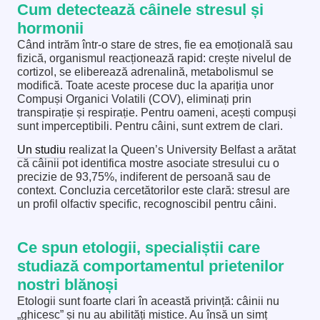
Cum detectează câinele stresul și
hormonii
Când intrăm într-o stare de stres, fie ea emoțională sau
fizică, organismul reacționează rapid: crește nivelul de
cortizol, se eliberează adrenalină, metabolismul se
modifică. Toate aceste procese duc la apariția unor
Compuși Organici Volatili (COV), eliminați prin
transpirație și respirație. Pentru oameni, acești compuși
sunt imperceptibili. Pentru câini, sunt extrem de clari.
Un studiu
realizat la Queen’s University Belfast a arătat
că câinii pot identifica mostre asociate stresului cu o
precizie de 93,75%, indiferent de persoană sau de
context. Concluzia cercetătorilor este clară: stresul are
un profil olfactiv specific, recognoscibil pentru câini.
Ce spun etologii, specialiștii care
studiază comportamentul prietenilor
nostri blănoși
Etologii sunt foarte clari în această privință: câinii nu
„ghicesc” și nu au abilități mistice. Au însă un simț