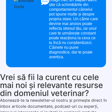
știe că schimbările din
comportamentul câinelui
pot spune multe și despre
propria stare. Un câine care
devine mai anxios poate
reflecta stresul tău, iar unul
care te urmărește constant
poate reacționa la ceva ce
tu încă nu conștientizezi.
Câinele nu pune
diagnostice, dar te poate
avertiza.
Vrei să fii la curent cu cele
mai noi și relevante resurse
din domeniul veterinar?
Abonează-te la newsletter-ul nostru și primește direct în
inbox articole documentate, podcast-uri cu experți,