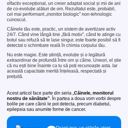
olfactiv excepțional, un creier adaptat social și mii de ani
de co-evoluție alături de om. Rezultatul este, probabil,
cel mai performant „monitor biologic” non-tehnologic
cunoscut.
Câinele tău este, practic, un sistem de avertizare activ
24/7. Când vine lângă tine „fără motiv”, când te atinge cu
botul sau refuză să te lase singur, este foarte posibil să fi
detectat o schimbare reală în chimia corpului tău.
Nu este magie. Este știință, evoluție și o legătură
extraordinar de profundă între om și câine. Uneori, el știe
că nu ești bine înainte ca tu să poți recunoaște asta. Iar
această capacitate merită înțeleasă, respectată și
prețuită.
Acest articol face parte din seria „
Câinele, monitorul
nostru de sănătate”
. În partea a doua vom vorbi despre
bolile pe care câinii le pot detecta, precum diabetul,
epilepsia sau anumite forme de cancer.
Dragii mei, un stăpân atent