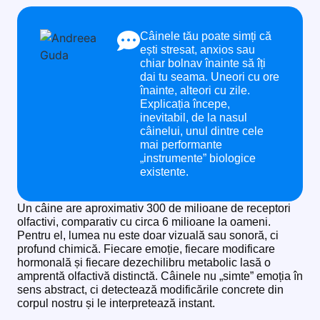
Câinele tău poate simți că
ești stresat, anxios sau
chiar bolnav înainte să îți
dai tu seama. Uneori cu ore
înainte, alteori cu zile.
Explicația începe,
inevitabil, de la nasul
câinelui, unul dintre cele
mai performante
„instrumente” biologice
existente.
Un câine are aproximativ 300 de milioane de receptori
olfactivi, comparativ cu circa 6 milioane la oameni.
Pentru el, lumea nu este doar vizuală sau sonoră, ci
profund chimică. Fiecare emoție, fiecare modificare
hormonală și fiecare dezechilibru metabolic lasă o
amprentă olfactivă distinctă. Câinele nu „simte” emoția în
sens abstract, ci detectează modificările concrete din
corpul nostru și le interpretează instant.