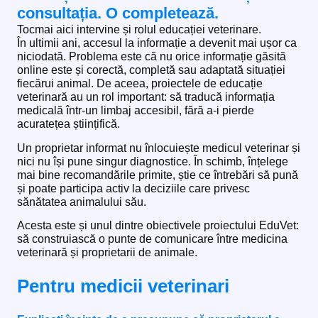
consultația. O completează.
Tocmai aici intervine și rolul educației veterinare.
În ultimii ani, accesul la informație a devenit mai ușor ca
niciodată. Problema este că nu orice informație găsită
online este și corectă, completă sau adaptată situației
fiecărui animal. De aceea, proiectele de educație
veterinară au un rol important: să traducă informația
medicală într-un limbaj accesibil, fără a-i pierde
acuratețea științifică.
Un proprietar informat nu înlocuiește medicul veterinar și
nici nu își pune singur diagnostice. În schimb, înțelege
mai bine recomandările primite, știe ce întrebări să pună
și poate participa activ la deciziile care privesc
sănătatea animalului său.
Acesta este și unul dintre obiectivele proiectului EduVet:
să construiască o punte de comunicare între medicina
veterinară și proprietarii de animale.
Pentru medicii veterinari