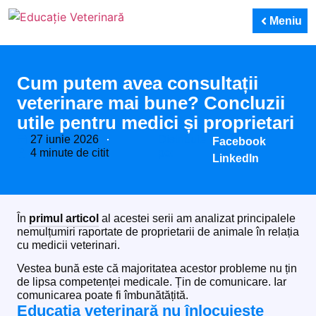
Meniu
Cum putem avea consultații
veterinare mai bune? Concluzii
utile pentru medici și proprietari
27 iunie 2026
Distribuie
Facebook
4 minute de citit
pe:
LinkedIn
În
primul articol
al acestei serii am analizat principalele
nemulțumiri raportate de proprietarii de animale în relația
cu medicii veterinari.
Vestea bună este că majoritatea acestor probleme nu țin
de lipsa competenței medicale. Țin de comunicare. Iar
comunicarea poate fi îmbunătățită.
Educația veterinară nu înlocuiește