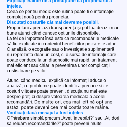
Explicați înainte de a presupune că proprietarul a
înțeles.
Ceea ce pentru medic este rutină poate fi o informație
complet nouă pentru proprietar.
Discutați costurile cât mai devreme posibil.
Proprietarii apreciază transparența și pot lua decizii mai
bune atunci când cunosc opțiunile disponibile.
La fel de important însă este ca recomandările medicale
să fie explicate în contextul beneficiilor pe care le aduc.
O analiză, o ecografie sau o investigație suplimentară
nu reprezintă doar un cost, ci o sursă de informații care
poate conduce la un diagnostic mai rapid, un tratament
mai eficient sau chiar la prevenirea unor complicații
costisitoare pe viitor.
Atunci când medicul explică ce informații aduce o
analiză, ce probleme poate identifica precoce și ce
costuri viitoare poate preveni, discuția nu mai este
despre preț, ci despre valoarea medicală a acelei
De multe ori, cea mai ieftină opțiune
recomandări.
astăzi poate deveni cea mai costisitoare mâine.
Verificați dacă mesajul a fost înțeles.
O întrebare simplă precum „Aveți întrebări?” sau „Ați dori
să reluăm recomandările?” poate preveni multe