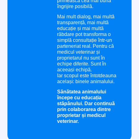
primească cea mai bună
îngrijire posibilă.
Mai mult dialog, mai multă
transparență, mai multă
educație și mai multă
răbdare pot transforma o
simplă consultație într-un
parteneriat real. Pentru că
medicul veterinar și
proprietarul nu sunt în
echipe diferite. Sunt în
aceeași echipă.
Iar scopul este întotdeauna
același: binele animalului.
Sănătatea animalului
începe cu educația
stăpânului. Dar continuă
prin colaborarea dintre
proprietar și medicul
veterinar.