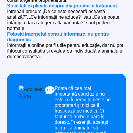
constrângerile proprietarului.
Solicitați explicații despre diagnostic și tratament.
Întrebări precum „De ce este necesară această
analiză?”, „Ce informații ne aduce?” sau „Ce se poate
întâmpla dacă alegem altă variantă?” sunt perfect
normale.
Folosiți internetul pentru informare, nu pentru
diagnostic.
Informațiile online pot fi utile pentru educație, dar nu pot
înlocui consultația și evaluarea individuală a animalului
dumneavoastră.
Poate că cea mai
importantă concluzie nu
este ce îi nemulțumește pe
proprietari și nici ce îi
frustrează pe medici. Ci
faptul că ambele părți își
doresc, în esență, același
lucru: ca animalul să