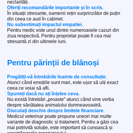
neclarități.
Oferiți recomandările importante și în scris.
În situații stresante, oamenii rețin surprinzător de puțin
din ceea ce aud în cabinet.
Nu subestimați impactul empatiei.
Pentru medic este unul dintre numeroasele cazuri din
ziua respectivă. Pentru proprietar poate fi cea mai
stresantă zi din ultimele luni.
Pentru părinții de blănoși
Pregătiți-vă întrebările înainte de consultație.
Atunci când emoțiile sunt mari, este ușor să uiți exact
ceea ce voiai să afli.
Spuneți dacă nu ați înțeles ceva.
Nu există întrebări „proaste” atunci când vine vorba
despre sănătatea animalului dumneavoastră.
Discutați deschis despre limitele financiare.
Medicul veterinar poate propune uneori mai multe
variante de diagnostic și tratament. Pentru a găsi cea
mai potrivită soluție, este important să cunoască și